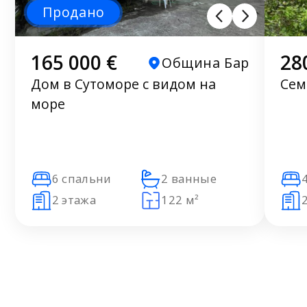
Продано
165 000 €
28
Община Бар
Дом в Сутоморе с видом на
Сем
море
6 спальни
2 ванные
2 этажа
122 м²