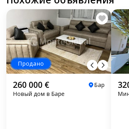
Продано
260 000 €
32
Бар
Новый дом в Баре
Мин