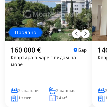
Продано
160 000 €
14
Бар
Квартира в Баре с видом на
Ква
море
2 спальни
2 ванные
1 этаж
74 м²