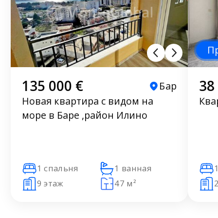
П
135 000 €
38
Бар
Новая квартира с видом на
Ква
море в Баре ,район Илино
1 спальня
1 ванная
9 этаж
47 м²