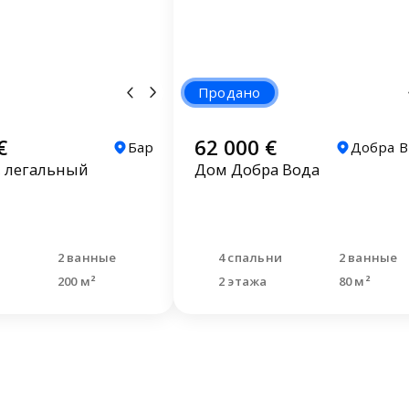
Продано
€
62 000 €
Бар
Добра 
, легальный
Дом Добра Вода
и
2 ванные
4 спальни
2 ванные
200 м²
2 этажа
80 м²