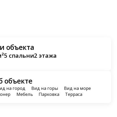
и объекта
м²
5 спальни
2 этажа
б объекте
ид на город
Вид на горы
Вид на море
онер
Мебель
Парковка
Терраса