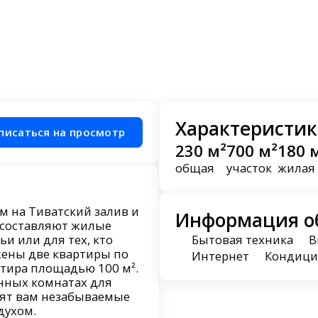
Характеристик
писаться на просмотр
230 м²
700 м²
180 
общая
участок
жилая
м на Тиватский залив и
Информация о
² составляют жилые
и или для тех, кто
Бытовая техника
В
жены две квартиры по
Интернет
Кондици
ртира площадью 100 м².
анных комнатах для
рят вам незабываемые
духом.