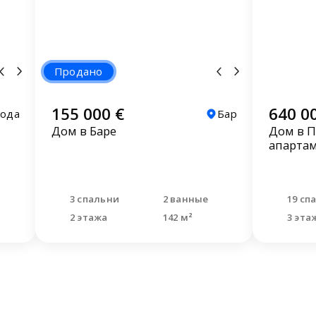
Продано
155 000 €
640 0
Вода
Бар
Дом в Баре
Дом в П
апарта
3 спальни
2 ванные
19 сп
2 этажа
142 м²
3 эта