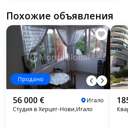
Похожие объявления
Продано
56 000 €
18
Игало
Студия в Херцег-Нови,Игало
Ква