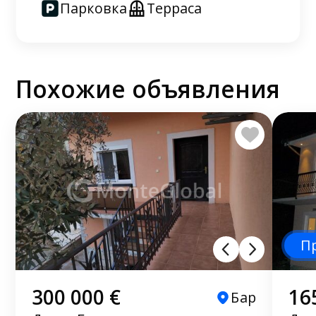
Парковка
Терраса
Похожие объявления
П
300 000 €
16
Бар