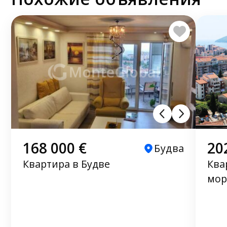
168 000 €
20
Будва
Квартира в Будве
Ква
мор