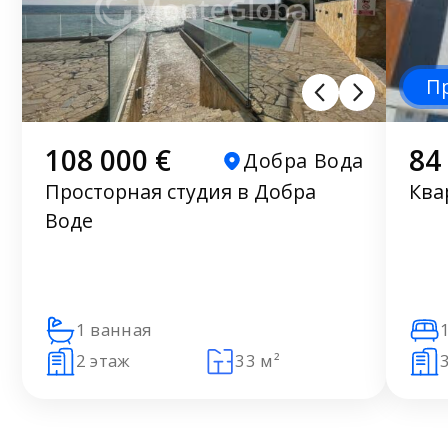
П
108 000 €
84
Добра Вода
Просторная студия в Добра
Ква
Воде
1 ванная
2 этаж
33 м²