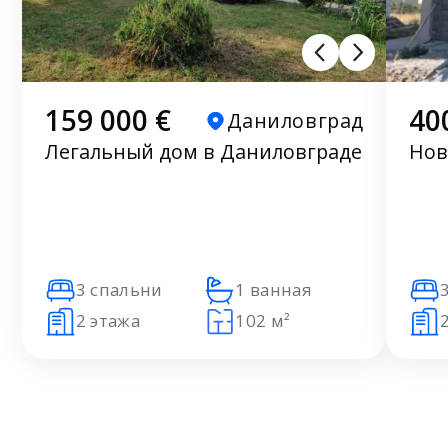
159 000 €
40
Даниловград
Легальный дом в Даниловграде
Нов
3 спальни
1 ванная
2 этажа
102 м²