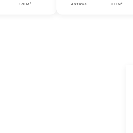
120 м²
4 этажа
300 м²
ашли что искали?
 заявку на бесплатную консультацию.
циалисты перезвонят и помогут
аши вопросы.