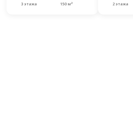
3 этажа
150 м²
2 этажа
Не н
Оставьте
Наши спе
решить В