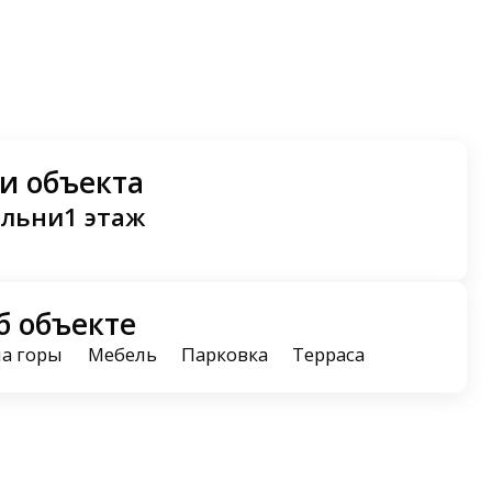
и объекта
альни
1 этаж
б объекте
на горы
Мебель
Парковка
Терраса