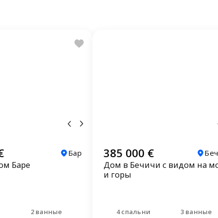
€
385 000 €
Бар
Бе
ом Баре
Дом в Бечичи с видом на м
и горы
и
2 ванные
4 спальни
3 ванные