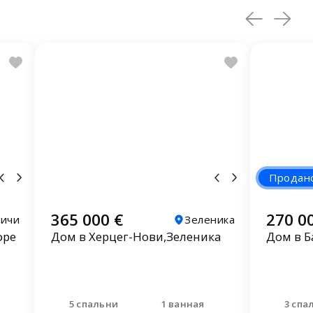
Продан
365 000 €
270 0
чичи
Зеленика
оре
Дом в Херцег-Нови,Зеленика
Дом в Б
5 спальни
1 ванная
3 спа