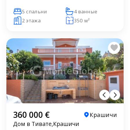
5 спальни
4 ванные
2 этажа
350 м²
360 000 €
Крашичи
Дом в Тивате,Крашичи