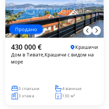
Продано
430 000 €
Крашичи
Дом в Тивате,Крашичи с видом на
море
3 спальни
4 ванные
3 этажа
130 м²