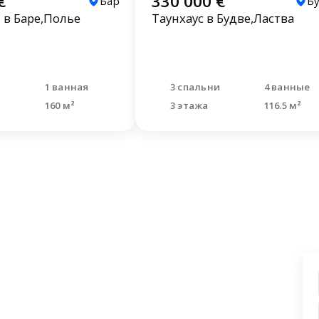
€
330 000 €
Бар
Б
в Баре,Полье
Таунхаус в Будве,Ластва
и
1 ванная
3 спальни
4 ванные
160 м²
3 этажа
116.5 м²