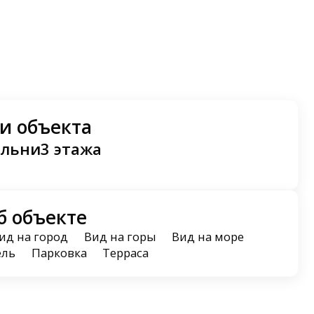
и объекта
альни
3 этажа
б объекте
ид на город
Вид на горы
Вид на море
ель
Парковка
Терраса