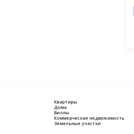
ашли что искали?
 заявку на бесплатную консультацию.
циалисты перезвонят и помогут
аши вопросы.
Квартиры
Дома
Виллы
Коммерческая недвижимость
Земельные участки