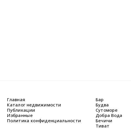
Не н
Оставьте
Наши спе
решить В
Главная
Бар
Каталог недвижимости
Будва
Публикации
Сутоморе
Избранные
Добра Вода
Политика конфиденциальности
Бечичи
Тиват