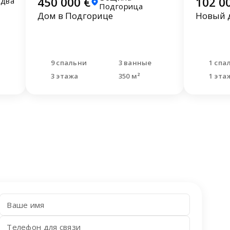
450 000 €
102 0
удва
Подгорица
Дом в Подгорице
Новый д
9 спальни
3 ванные
1 спа
3 этажа
350 м²
1 эта