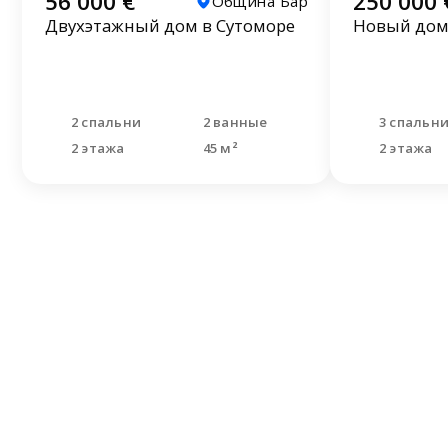
56 000 €
250 000 
Община Бар
Двухэтажный дом в Сутоморе
Новый дом 
2 спальни
2 ванные
3 спальн
2 этажа
45 м²
2 этажа