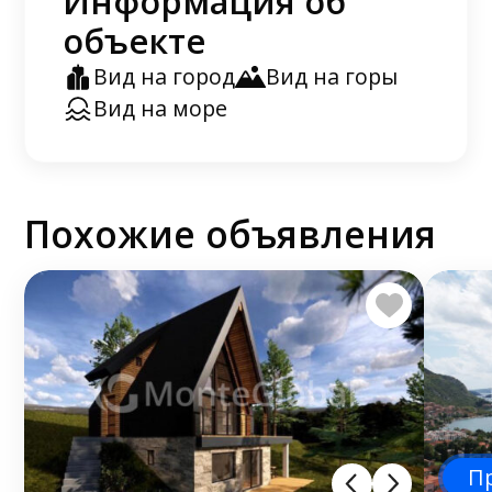
Информация об
объекте
Вид на город
Вид на горы
Вид на море
Похожие объявления
П