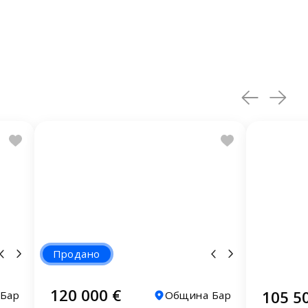
Продано
120 000 €
105 5
Бар
Община Бар