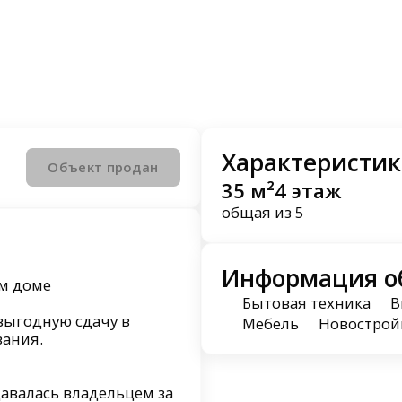
Характеристик
Объект продан
35 м²
4 этаж
общая
из 5
Информация о
ом доме
Бытовая техника
В
выгодную сдачу в
Мебель
Новострой
вания.
авалась владельцем за