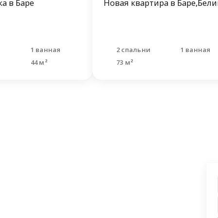
а в Баре
Новая квартира в Баре,Бел
я
1 ванная
2 спальни
1 ванная
44 м²
73 м²
ашли что искали?