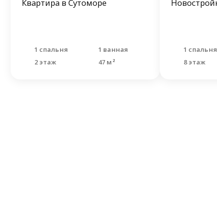
Квартира в Сутоморе
Новостройк
1 спальня
1 ванная
1 спальн
2 этаж
47 м²
8 этаж
Не н