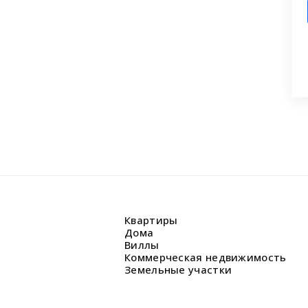
 заявку на бесплатную консультацию.
циалисты перезвонят и помогут
аши вопросы.
Квартиры
Дома
Виллы
Коммерческая недвижимость
Земельные участки