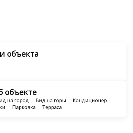
и объекта
б объекте
ид на город
Вид на горы
Кондиционер
ки
Парковка
Терраса