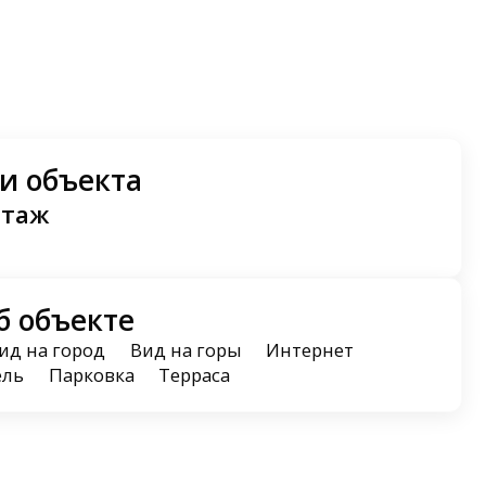
и объекта
этаж
б объекте
ид на город
Вид на горы
Интернет
ель
Парковка
Терраса