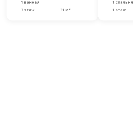
1 ванная
1 спальн
3 этаж
31 м²
1 этаж
Не н
Оставьте
Наши спе
решить В