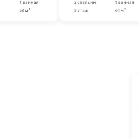
я
1 ванная
2 спальни
1 ванная
53 м²
2 этаж
64 м²
ашли что искали?
 заявку на бесплатную консультацию.
циалисты перезвонят и помогут
аши вопросы.