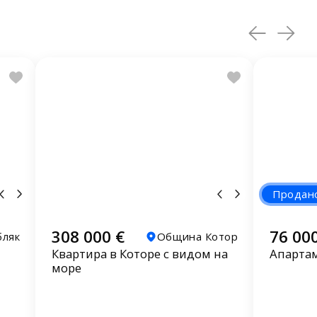
Продан
308 000 €
76 00
бляк
Община Котор
Квартира в Которе с видом на
Апартам
море