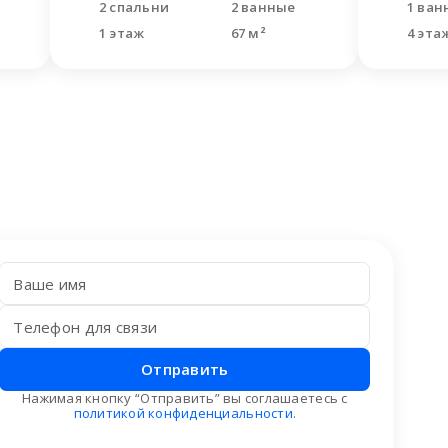
2 спальни
2 ванные
1 ван
1 этаж
67 м²
4 эта
Отправить
Нажимая кнопку “Отправить” вы соглашаетесь с
политикой конфиденциальности
.