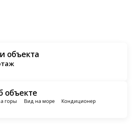
и объекта
этаж
б объекте
на горы
Вид на море
Кондиционер