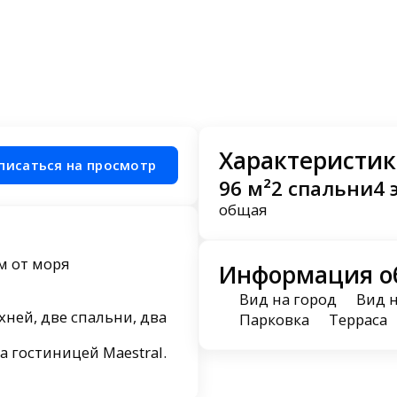
Характеристик
писаться на просмотр
96 м²
2 спальни
4 
общая
м от моря
Информация о
Вид на город
Вид 
хней, две спальни, два
Парковка
Терраса
а гостиницей Maestral.