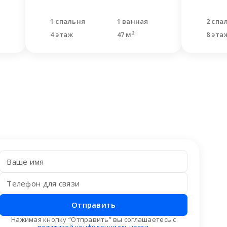
1 спальня
1 ванная
2 спа
4 этаж
47 м²
8 эта
Отправить
Нажимая кнопку “Отправить” вы соглашаетесь с