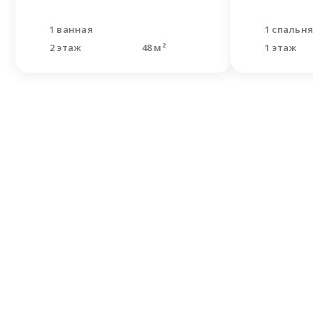
1 ванная
1 спальн
2 этаж
48 м²
1 этаж
Не н
Оставьте
Наши спе
решить В