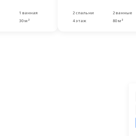
я
1 ванная
2 спальни
2 ванные
30 м²
4 этаж
80 м²
ашли что искали?
 заявку на бесплатную консультацию.
циалисты перезвонят и помогут
аши вопросы.