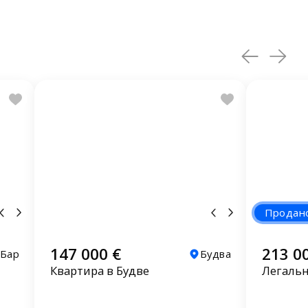
Продан
147 000 €
213 0
Бар
Будва
Квартира в Будве
Легальн