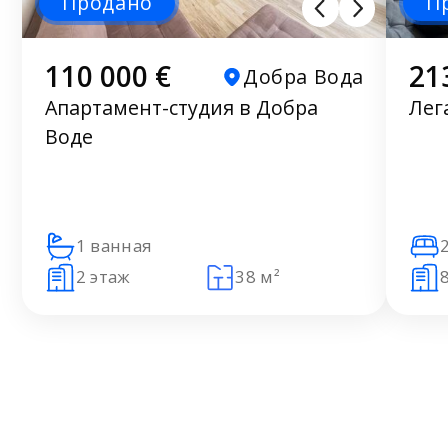
Продано
П
110 000 €
21
Добра Вода
Апартамент-студия в Добра
Лег
Воде
1 ванная
2 этаж
38 м²