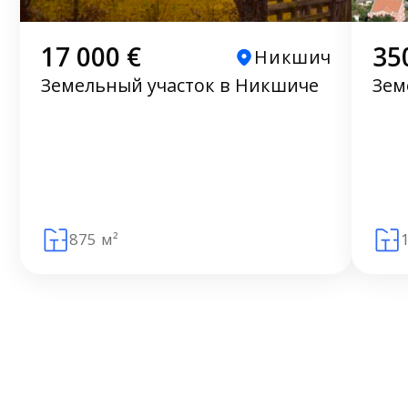
17 000 €
35
Никшич
Земельный участок в Никшиче
Зем
875 м²