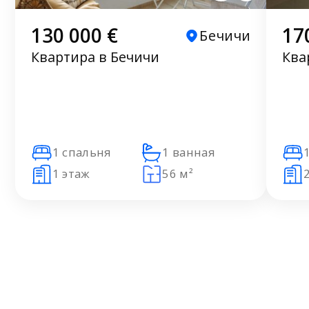
130 000 €
17
Бечичи
Квартира в Бечичи
Ква
1 спальня
1 ванная
1 этаж
56 м²