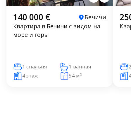
140 000 €
25
Бечичи
Квартира в Бечичи с видом на
Ква
море и горы
1 спальня
1 ванная
4 этаж
54 м²