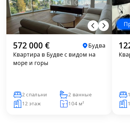
П
572 000 €
12
Будва
Квартира в Будве с видом на
Ква
море и горы
2 спальни
2 ванные
12 этаж
104 м²