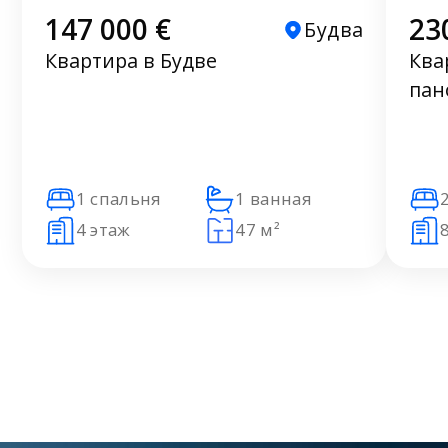
147 000 €
23
Будва
Квартира в Будве
Ква
пан
1 спальня
1 ванная
4 этаж
47 м²