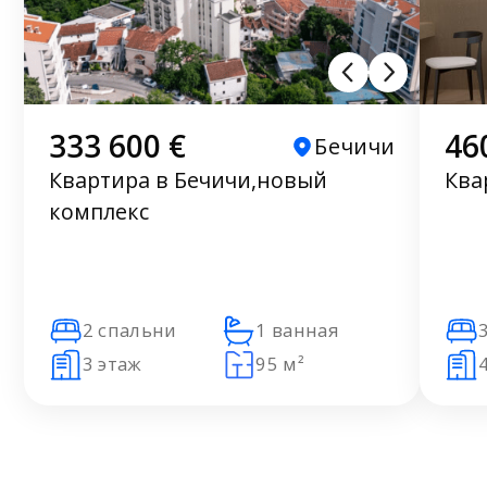
333 600 €
46
Бечичи
Квартира в Бечичи,новый
Ква
комплекс
2 спальни
1 ванная
3 этаж
95 м²