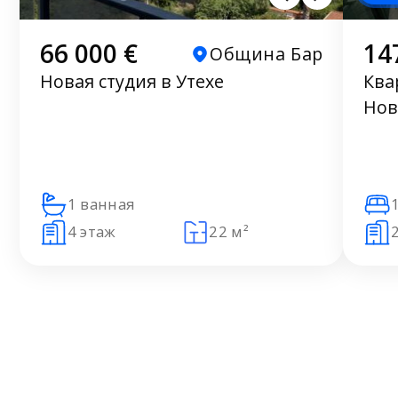
66 000 €
14
Община Бар
Новая студия в Утехе
Ква
Нов
мор
1 ванная
4 этаж
22 м²