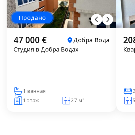
Продано
47 000 €
20
Добра Вода
Студия в Добра Водах
Ква
1 ванная
1 этаж
27 м²