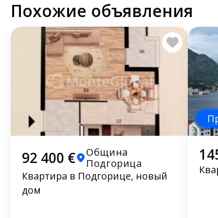
Похожие объявления
П
14
Община
92 400 €
Подгорица
Ква
Квартира в Подгорице, новый
дом