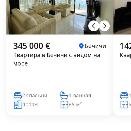
345 000 €
14
Бечичи
Квартира в Бечичи с видом на
Ква
море
2 спальни
1 ванная
4 этаж
89 м²