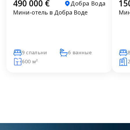
490 000 €
15
Добра Вода
Мини-отель в Добра Воде
Мин
9 спальни
6 ванные
600 м²