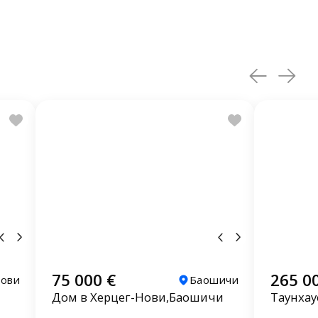
75 000 €
265 0
Нови
Баошичи
Дом в Херцег-Нови,Баошичи
Таунхау