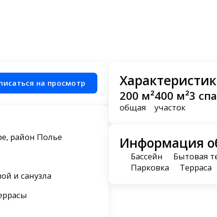
Характеристик
писаться на просмотр
200 м²
400 м²
3 сп
общая
участок
е, район Полье
Информация о
Бассейн
Бытовая т
Парковка
Терраса
вой и санузла
террасы