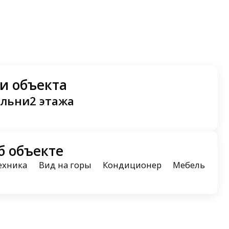
и объекта
альни
2 этажа
б объекте
ехника
Вид на горы
Кондиционер
Мебель