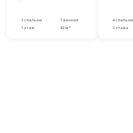
2 спальни
1 ванная
4 спальн
1 этаж
83 м²
2 этажа
Не н
Оставьте
Наши спе