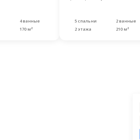
и
4 ванные
5 спальни
2 ванные
170 м²
2 этажа
210 м²
ашли что искали?
 заявку на бесплатную консультацию.
циалисты перезвонят и помогут