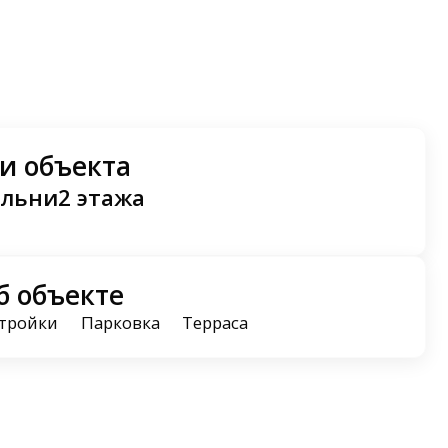
и объекта
альни
2 этажа
б объекте
тройки
Парковка
Терраса