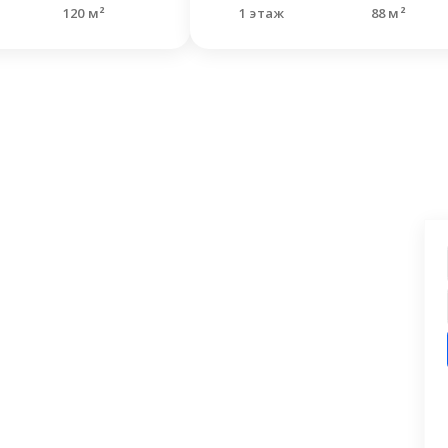
120 м²
1 этаж
88 м²
ашли что искали?
 заявку на бесплатную консультацию.
циалисты перезвонят и помогут
аши вопросы.