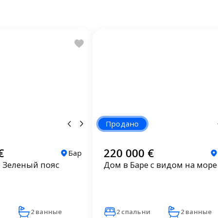
Продано
€
220 000 €
Бар
, Зеленый пояс
Дом в Баре с видом на море
и
2 ванные
2 спальни
2 ванные