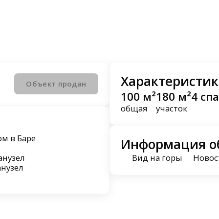
Характеристик
Объект продан
100 м²
180 м²
4 сп
общая
участок
м в Баре
Информация о
анузел
Вид на горы
Новос
анузел