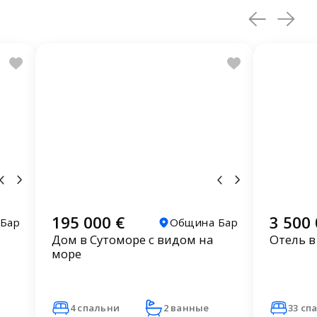
195 000 €
3 500 
Бар
Община Бар
Дом в Сутоморе с видом на
Отель в
море
4 спальни
2 ванные
33 сп