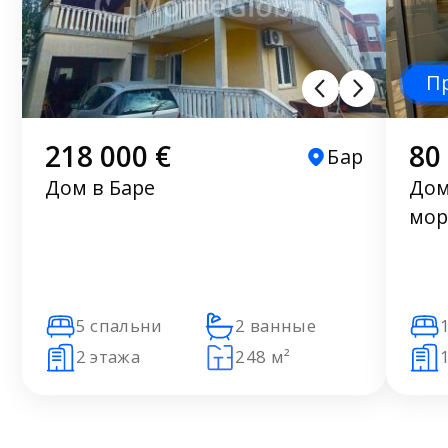
П
218 000 €
80
Бар
Дом в Баре
Дом
мор
5 спальни
2 ванные
2 этажа
248 м²