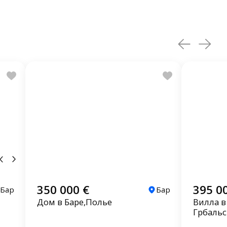
350 000 €
395 0
Бар
Бар
Дом в Баре,Полье
Вилла в
Грбальс