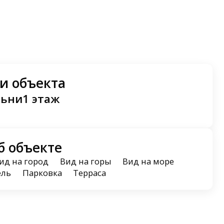
и объекта
льни
1 этаж
б объекте
ид на город
Вид на горы
Вид на море
ель
Парковка
Терраса