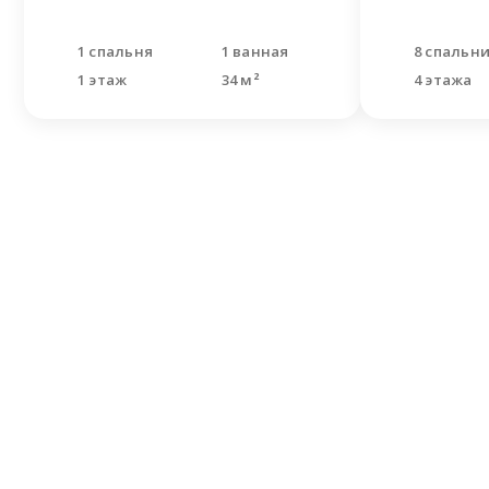
1 спальня
1 ванная
8 спальн
1 этаж
34 м²
4 этажа
Не н
Оставьте
Наши спе
решить В