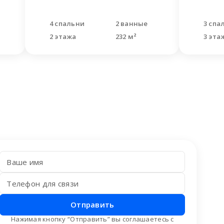
4 спальни
2 ванные
3 спа
2 этажа
232 м²
3 эта
Отправить
Нажимая кнопку “Отправить” вы соглашаетесь с