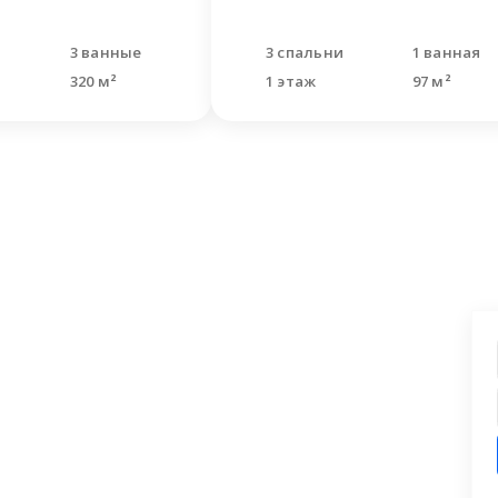
и
3 ванные
3 спальни
1 ванная
320 м²
1 этаж
97 м²
ашли что искали?
 заявку на бесплатную консультацию.
циалисты перезвонят и помогут
аши вопросы.