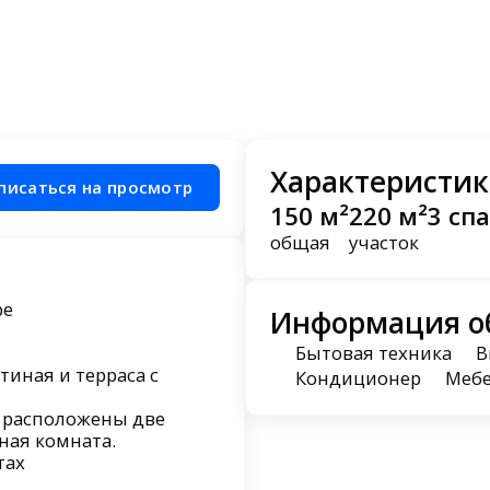
Характеристик
писаться на просмотр
150 м²
220 м²
3 сп
общая
участок
ре
Информация о
Бытовая техника
В
тиная и терраса с
Кондиционер
Меб
е расположены две
нная комната.
тах