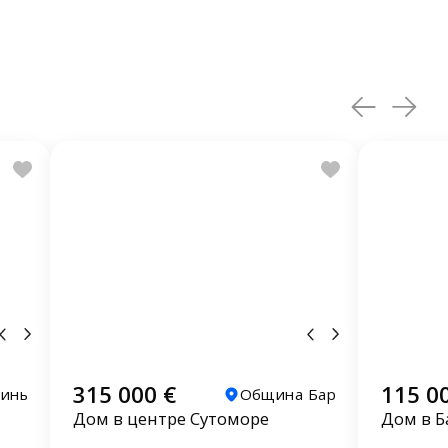
315 000 €
115 0
инь
Община Бар
Дом в центре Сутоморе
Дом в Б