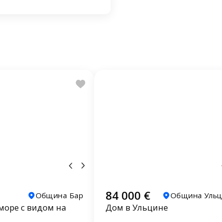
84 000 €
Община Бар
Община Ульц
море с видом на
Дом в Ульцине