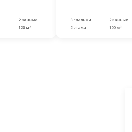
и
2 ванные
3 спальни
2 ванные
120 м²
2 этажа
100 м²
ашли что искали?
 заявку на бесплатную консультацию.
циалисты перезвонят и помогут