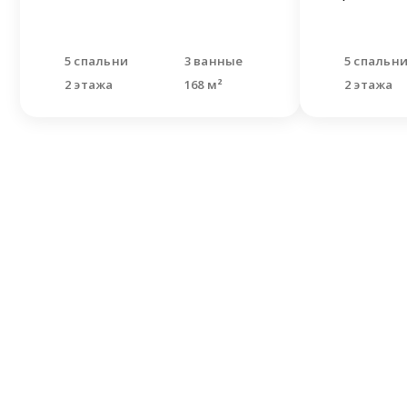
5 спальни
3 ванные
5 спальн
2 этажа
168 м²
2 этажа
Не н
Оставьте
Наши спе