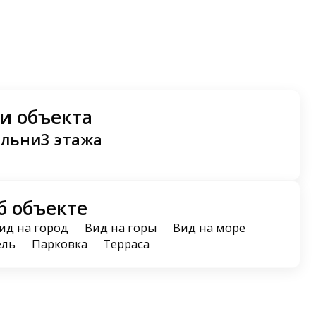
и объекта
альни
3 этажа
б объекте
ид на город
Вид на горы
Вид на море
ель
Парковка
Терраса