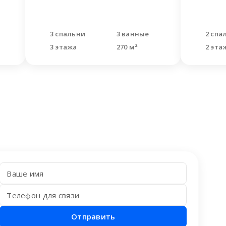
3 спальни
3 ванные
2 спа
3 этажа
270 м²
2 эта
Отправить