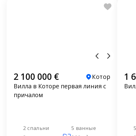
2 100 000 €
1 
Котор
Вилла в Которе первая линия с
Вил
причалом
2 спальни
5 ванные