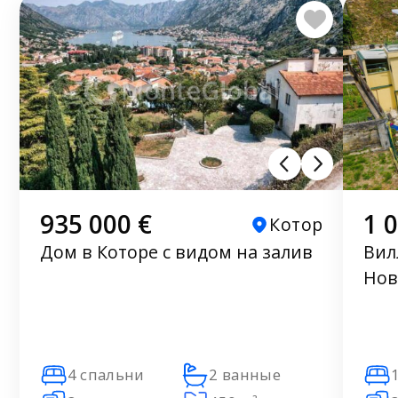
935 000 €
1 
Котор
Дом в Которе с видом на залив
Вил
Нов
4 спальни
2 ванные